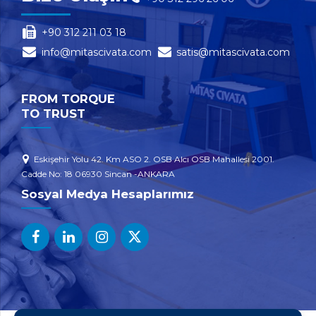
+90 312 211 03 18
info@mitascivata.com
satis@mitascivata.com
FROM TORQUE
TO TRUST
Eskişehir Yolu 42. Km ASO 2. OSB Alcı OSB Mahallesi 2001.
Cadde No: 18 06930 Sincan -ANKARA
Sosyal Medya Hesaplarımız