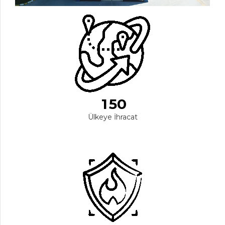
0
1
2
3
0
4
1
5
0
1
Ülkeye İhracat
2
2
3
3
4
4
5
0
5
6
6
6
7
7
7
0
8
8
8
1