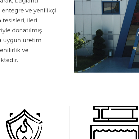
arak, bağlantı
entegre ve yenilikçi
sisleri, ileri
riyle donatılmış
ara uygun üretim
nilirlik ve
ktedir.
0
0
1
1
2
0
2
3