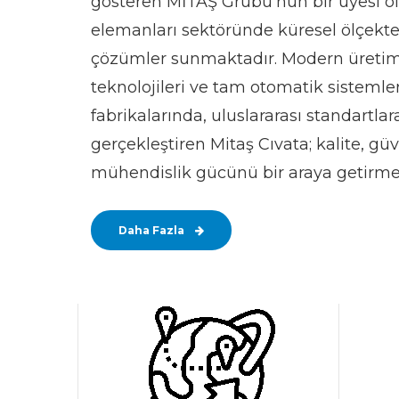
gösteren MİTAŞ Grubu’nun bir üyesi ol
elemanları sektöründe küresel ölçekte 
çözümler sunmaktadır. Modern üretim te
teknolojileri ve tam otomatik sistemle
fabrikalarında, uluslararası standartl
gerçekleştiren Mitaş Cıvata; kalite, güve
mühendislik gücünü bir araya getirme
Daha Fazla
0
1
2
3